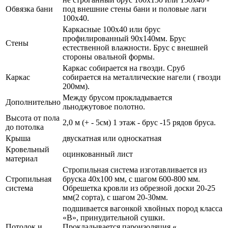
Обвязка бани
под внешние стены бани и половые лаги
100х40.
Каркасные 100х40 или брус
профилированный 90х140мм. Брус
Стены
естественной влажности. Брус с внешней
стороны овальной формы.
Каркас собирается на гвозди. Сруб
Каркас
собирается на металлические нагели ( гвозди
200мм).
Между брусом прокладывается
Дополнительно
льноджутовое полотно.
Высота от пола
2,0 м (+ - 5см) 1 этаж - брус -15 рядов бруса.
до потолка
Крыша
двускатная или односкатная
Кровельный
оцинкованный лист
материал
Стропильная система изготавливается из
Стропильная
бруска 40х100 мм, с шагом 600-800 мм.
система
Обрешетка кровли из обрезной доски 20-25
мм(2 сорта), с шагом 20-30мм.
подшивается вагонкой хвойных пород класса
«В», принудительной сушки.
Потолок и
Прокладывается пароизоляция «