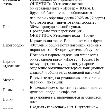
стены
ОНДУТИС». Утепление потолка
минеральная вата « Изовер»- 100мм. В
брусовой бани стены не обшиваются
черновой - обрезная доска 20-25 мм( 2 сорта).
Чистовой пол – шпунтованная доска 28-
Пол
36мм, принудительной сушки.
Прокладывается пароизоляция «
ОНДУТИС». Утепление пола – 100мм.
Каркасно-щитовые. Выполняются из бруса
Перегородки
40х40мм и обшиваются вагонкой хвойных
пород класса «В» принудительной сушки.
Потолок в парном отделении утепляется
минеральной ватой «Изовер»- 100мм. По
Парное
всему внутреннему периметру парное
отделение
отделение обтягивается термоизоляционной
фальгой и обшивается осиновой вагонкой.
В комнате отдыха устанавливается стол и
Мебель
лавочки ( по акции)
В помывочном отделении устанавливается
Помывочная
душевой поддон с сифоном
двухуровневые, выполняются из осиновой
Полки
доски
Входная - каркасная - 1шт. Внутренние –