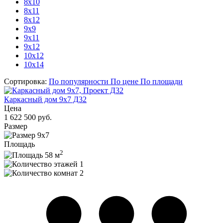
8х10
8x11
8x12
9х9
9x11
9x12
10x12
10x14
Сортировка:
По популярности
По цене
По площади
Каркасный дом 9х7 Д32
Цена
1 622 500 руб.
Размер
9х7
Площадь
2
58 м
1
2