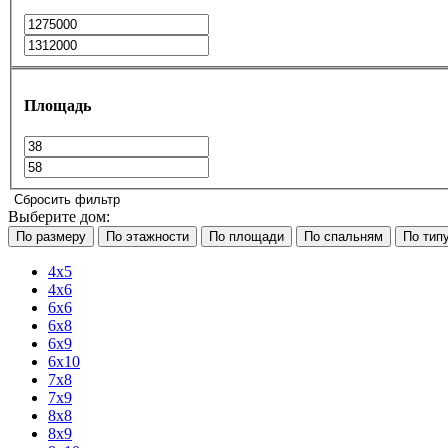
Площадь
Сбросить фильтр
Выберите дом:
По размеру
По этажности
По площади
По спальням
По тип
4x5
4x6
6x6
6x8
6х9
6x10
7х8
7x9
8х8
8х9