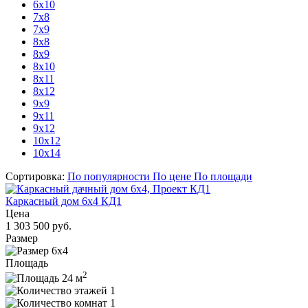
6x10
7х8
7x9
8х8
8х9
8х10
8x11
8x12
9х9
9x11
9x12
10x12
10x14
Сортировка:
По популярности
По цене
По площади
Каркасный дом 6x4 КД1
Цена
1 303 500 руб.
Размер
6x4
Площадь
2
24 м
1
1