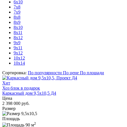
6x10
7х8
7x9
8х8
8х9
8х10
8x11
8x12
9х9
9x11
9x12
10x12
10x14
Сортировка:
По популярности
По цене
По площади
Хит
Хоз блок в подарок
Каркасный дом 9,5x10,5 Д4
Цена
2 398 000 руб.
Размер
9,5x10,5
Площадь
2
90 м