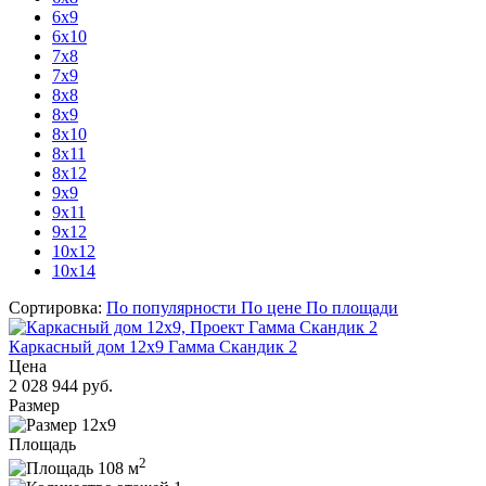
6х9
6x10
7х8
7x9
8х8
8х9
8х10
8x11
8x12
9х9
9x11
9x12
10x12
10x14
Сортировка:
По популярности
По цене
По площади
Каркасный дом 12x9 Гамма Скандик 2
Цена
2 028 944 руб.
Размер
12x9
Площадь
2
108 м